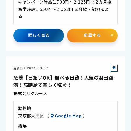
キャンペーン時給1,700円～2,125円 ※2カ月後
通常時給1,650円～2,063円 ※経験・能力によ
る
詳
し
く
見
る
応
募
す
る
派
更新日
2026-08-07
遣
急募【日払いOK】選べる日勤！人気の羽田空
社
港！高時給で楽しく稼ぐ！
員
株式会社クルース
勤務地
東京都大田区 （
Google Map
）
給与