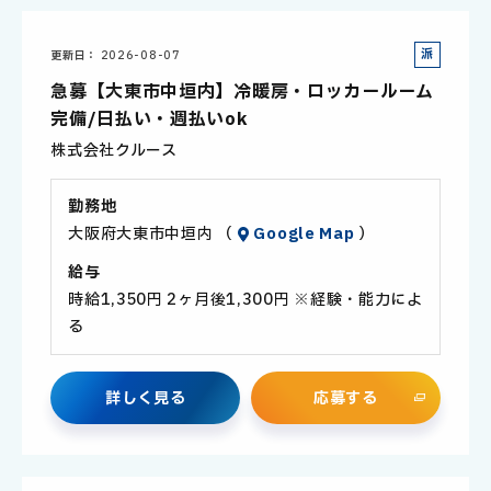
派
更新日
2026-08-07
遣
急募【大東市中垣内】冷暖房・ロッカールーム
社
完備/日払い・週払いok
員
株式会社クルース
勤務地
大阪府大東市中垣内 （
Google Map
）
給与
時給1,350円 2ヶ月後1,300円 ※経験・能力によ
る
詳
し
く
見
る
応
募
す
る