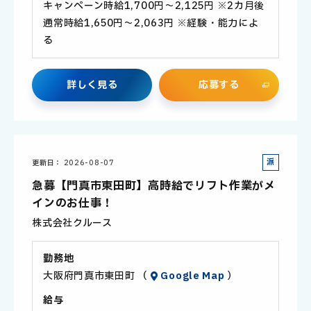
キャンペーン時給1,700円～2,125円 ※2カ月後
通常時給1,650円～2,063円 ※経験・能力によ
る
詳
し
く
見
る
応
募
す
る
派
更新日
2026-08-07
遣
急募【門真市東田町】高時給でリフト作業がメ
社
インのお仕事！
員
株式会社クルース
勤務地
大阪府門真市東田町 （
Google Map
）
給与