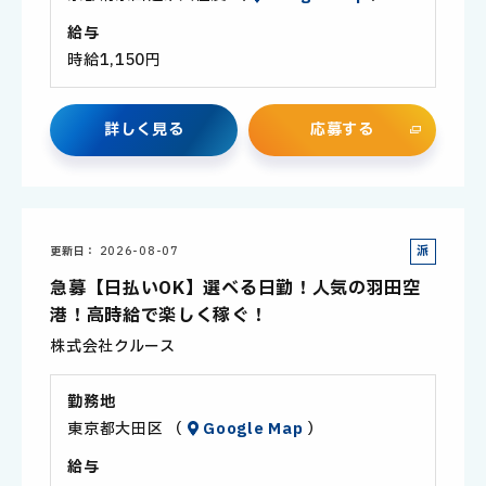
給与
時給1,150円
詳
し
く
見
る
応
募
す
る
派
更新日
2026-08-07
遣
急募【日払いOK】選べる日勤！人気の羽田空
社
港！高時給で楽しく稼ぐ！
員
株式会社クルース
勤務地
東京都大田区 （
Google Map
）
給与