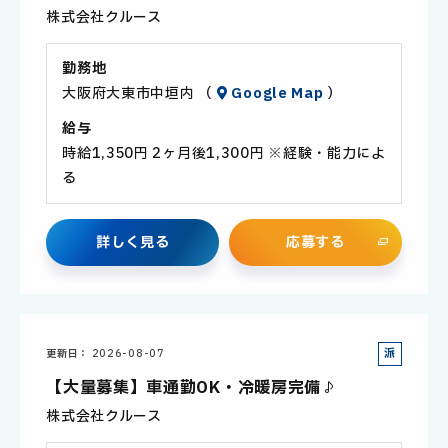
株式会社クルース
勤務地
大阪府大東市中垣内 （
Google Map
）
給与
時給1,350円 2ヶ月後1,300円 ※経験・能力によ
る
詳
し
く
見
る
応
募
す
る
派
更新日
2026-08-07
遣
【大量募集】車通勤OK・冷暖房完備♪
社
株式会社クルース
員