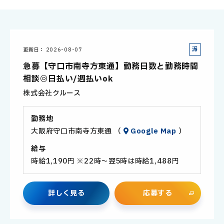
派
更新日
2026-08-07
遣
急募【守口市南寺方東通】勤務日数と勤務時間
社
相談◎日払い/週払いok
員
株式会社クルース
勤務地
大阪府守口市南寺方東通 （
Google Map
）
給与
時給1,190円 ※22時～翌5時は時給1,488円
詳
し
く
見
る
応
募
す
る