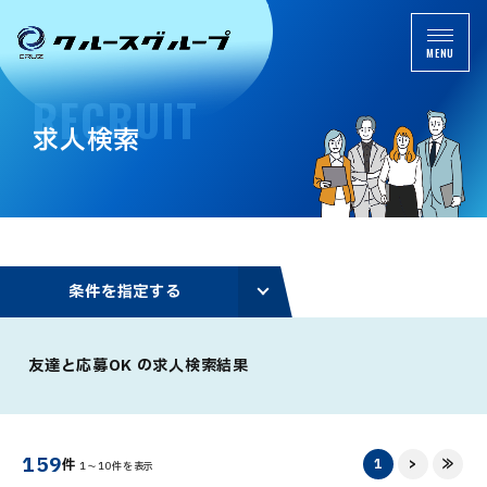
MENU
R
E
C
R
U
I
T
求
人
検
索
条
件
を
指
定
す
る
友達と応募OK の求人検索結果
159
1
>
≫
件
1～10件を表示