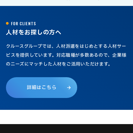
F
O
R
C
L
I
E
N
T
S
人
材
を
お
探
し
の
方
へ
クルースグループでは、人材派遣をはじめとする人材サー
ビスを提供しています。対応職種が多数あるので、企業様
のニーズにマッチした人材をご活用いただけます。
詳
細
は
こ
ち
ら