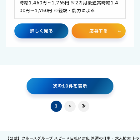
時給1,460円～1,765円 ※2カ月後通常時給1,4
00円～1,750円 ※経験・能力による
詳
し
く
見
る
応
募
す
る
次
の
1
0
件
を
表
示
1
>
≫
【公式】クルースグループ スピード日払い対応 派遣の仕事・求人検索 ト