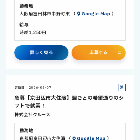
勤務地
大阪府富田林市中野町東 （
Google Map
）
給与
時給1,250円
詳
し
く
見
る
応
募
す
る
派
更新日
2026-08-07
遣
急募【京田辺市大住濱】週ごとの希望通りのシ
社
フトで就業！
員
株式会社クルース
勤務地
京都府京田辺市大住濱 （
Google Map
）