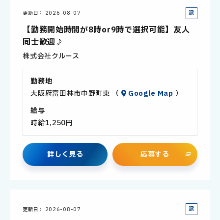
派
更新日
2026-08-07
遣
【勤務開始時間が8時or9時で選択可能】友人
社
同士歓迎♪
員
株式会社クルース
勤務地
大阪府富田林市中野町東 （
Google Map
）
給与
時給1,250円
詳
し
く
見
る
応
募
す
る
派
更新日
2026-08-07
遣