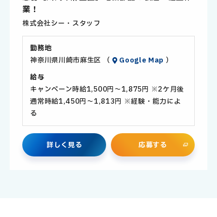
社
業！
員
株式会社シー・スタッフ
勤務地
神奈川県川崎市麻生区 （
Google Map
）
給与
キャンペーン時給1,500円～1,875円 ※2ケ月後
通常時給1,450円～1,813円 ※経験・能力によ
る
詳
し
く
見
る
応
募
す
る