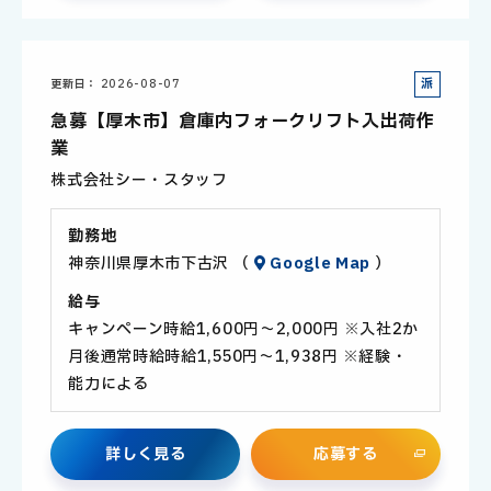
派
更新日
2026-08-07
遣
急募【厚木市】倉庫内フォークリフト入出荷作
社
業
員
株式会社シー・スタッフ
勤務地
神奈川県厚木市下古沢 （
Google Map
）
給与
キャンペーン時給1,600円～2,000円 ※入社2か
月後通常時給時給1,550円～1,938円 ※経験・
能力による
詳
し
く
見
る
応
募
す
る