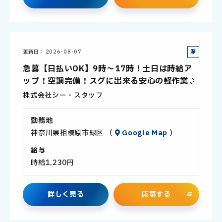
派
更新日
2026-08-07
遣
急募【日払いOK】9時～17時！土日は時給ア
社
ップ！空調完備！スグに出来る安心の軽作業♪
員
株式会社シー・スタッフ
勤務地
神奈川県相模原市緑区 （
Google Map
）
給与
時給1,230円
詳
し
く
見
る
応
募
す
る