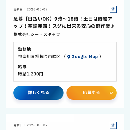
派
更新日
2026-08-07
遣
急募【日払いOK】9時～18時！土日は時給ア
社
ップ！空調完備！スグに出来る安心の軽作業♪
員
株式会社シー・スタッフ
勤務地
神奈川県相模原市緑区 （
Google Map
）
給与
時給1,230円
詳
し
く
見
る
応
募
す
る
派
更新日
2026-08-07