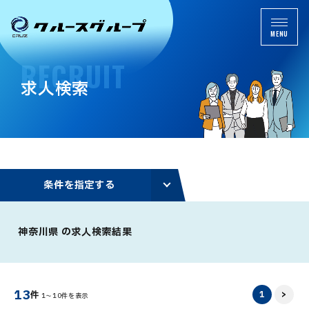
MENU
R
E
C
R
U
I
T
求
人
検
索
条
件
を
指
定
す
る
神奈川県 の求人検索結果
13
1
>
件
1～10件を表示