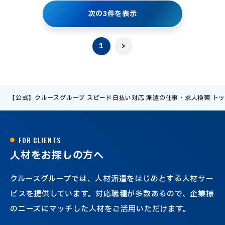
次
の
3
件
を
表
示
1
>
【公式】クルースグループ スピード日払い対応 派遣の仕事・求人検索 ト
F
O
R
C
L
I
E
N
T
S
人
材
を
お
探
し
の
方
へ
クルースグループでは、人材派遣をはじめとする人材サー
ビスを提供しています。対応職種が多数あるので、企業様
のニーズにマッチした人材をご活用いただけます。