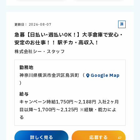
派
更新日
2026-08-07
遣
急募【日払い･週払いOK！】大手倉庫で安心・
社
安定のお仕事！！ 駅チカ・高収入！
員
株式会社シー・スタッフ
勤務地
神奈川県横浜市金沢区鳥浜町 （
Google Map
）
給与
キャンペーン時給1,750円～2,188円 入社2ヶ月
目以降～1,700円～2,125円 ※経験・能力によ
る
詳
し
く
見
る
応
募
す
る