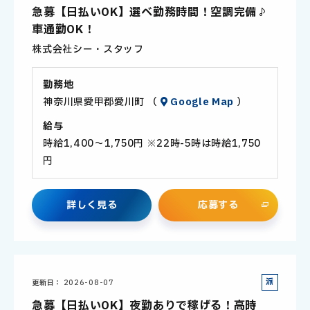
遣
急募【日払いOK】選べ勤務時間！空調完備♪
社
車通勤OK！
員
株式会社シー・スタッフ
勤務地
神奈川県愛甲郡愛川町 （
Google Map
）
給与
時給1,400～1,750円 ※22時-5時は時給1,750
円
詳
し
く
見
る
応
募
す
る
派
更新日
2026-08-07
遣
急募【日払いOK】夜勤ありで稼げる！高時