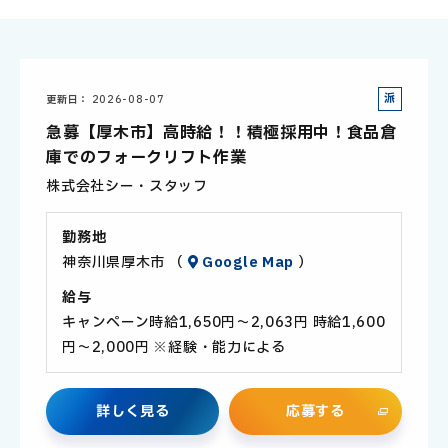
派
更新日
2026-08-07
遣
急募【厚木市】高時給！！積極採用中！食品倉
社
庫でのフォークリフト作業
員
株式会社シー・スタッフ
勤務地
神奈川県厚木市 （
Google Map
）
給与
キャンペーン時給1,650円～2,063円 時給1,600
円～2,000円 ※経験・能力による
詳
し
く
見
る
応
募
す
る