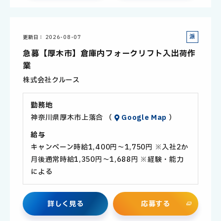
派
更新日
2026-08-07
遣
急募【厚木市】倉庫内フォークリフト入出荷作
社
業
員
株式会社クルース
勤務地
神奈川県厚木市上落合 （
Google Map
）
給与
キャンペーン時給1,400円～1,750円 ※入社2か
月後通常時給1,350円～1,688円 ※経験・能力
による
詳
し
く
見
る
応
募
す
る