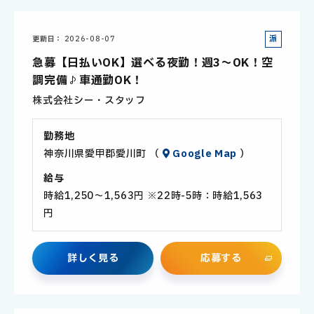
派
更新日
2026-08-07
遣
急募【日払いOK】選べる夜勤！週3～OK！空
社
調完備♪車通勤OK！
員
株式会社シー・スタッフ
勤務地
神奈川県愛甲郡愛川町 （
Google Map
）
給与
時給1,250～1,563円 ※22時-5時：時給1,563
円
詳
し
く
見
る
応
募
す
る