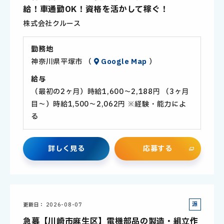
社
給！車通勤OK！資格を活かして稼ぐ！
員
株式会社クルース
勤務地
神奈川県平塚市 （
Google Map
）
給与
（最初の2ヶ月）時給1,600～2,188円 （3ヶ月
目～）時給1,500～2,062円 ※経験・能力によ
る
詳
し
く
見
る
応
募
す
る
派
更新日
2026-08-07
遣
急募【川崎市麻生区】電機部品の製造・組立作