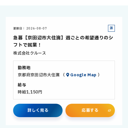
派
更新日
2026-08-07
遣
急募【京田辺市大住濱】週ごとの希望通りのシ
社
フトで就業！
員
株式会社クルース
勤務地
京都府京田辺市大住濱 （
Google Map
）
給与
時給1,150円
詳
し
く
見
る
応
募
す
る