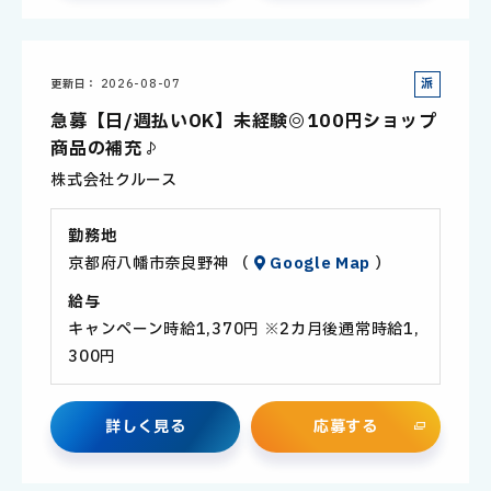
派
更新日
2026-08-07
遣
急募【日/週払いOK】未経験◎100円ショップ
社
商品の補充♪
員
株式会社クルース
勤務地
京都府八幡市奈良野神 （
Google Map
）
給与
キャンペーン時給1,370円 ※2カ月後通常時給1,
300円
詳
し
く
見
る
応
募
す
る