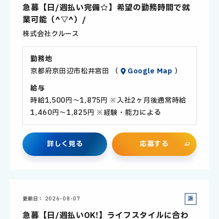
遣
急募【日/週払い完備☆】希望の勤務時間で就
社
業可能（^▽^）/
員
株式会社クルース
勤務地
京都府京田辺市松井宮田 （
Google Map
）
給与
時給1,500円～1,875円 ※入社2ヶ月後通常時給
1,460円～1,825円 ※経験・能力による
詳
し
く
見
る
応
募
す
る
派
更新日
2026-08-07
遣
急募【日/週払いOK!】ライフスタイルに合わ