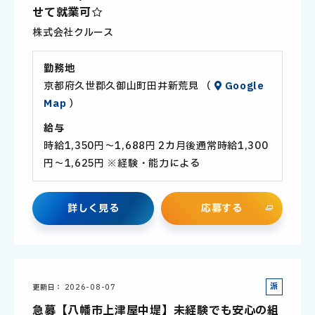
社
せて就業可☆
員
株式会社クルース
勤務地
京都府久世郡久御山町田井新荒見 （
Google
Map
）
給与
時給1,350円～1,688円 2カ月後通常時給1,300
円～1,625円 ※経験・能力による
詳
し
く
見
る
応
募
す
る
派
更新日
2026-08-07
遣
急募【八幡市上津屋中堤】未経験でも安心の組