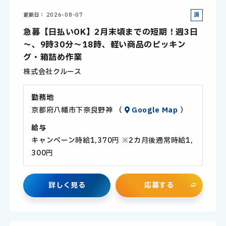
派
更新日
2026-08-07
遣
急募【日払いOK】2月末頃までの短期！週3日
社
～、9時30分～18時、軽い商品のピッキン
員
グ・箱詰め作業
株式会社クルース
勤務地
京都府八幡市下奈良野神 （
Google Map
）
給与
キャンペーン時給1,370円 ※2カ月後通常時給1,
300円
詳
し
く
見
る
応
募
す
る