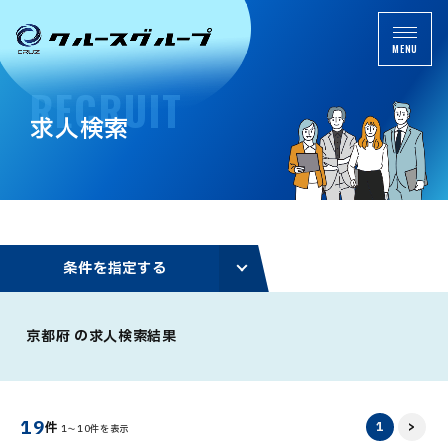
MENU
R
E
C
R
U
I
T
求
人
検
索
条
件
を
指
定
す
る
京都府 の求人検索結果
19
1
>
件
1～10件を表示