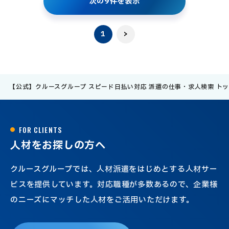
次
の
9
件
を
表
示
1
>
【公式】クルースグループ スピード日払い対応 派遣の仕事・求人検索 ト
F
O
R
C
L
I
E
N
T
S
人
材
を
お
探
し
の
方
へ
クルースグループでは、人材派遣をはじめとする人材サー
ビスを提供しています。対応職種が多数あるので、企業様
のニーズにマッチした人材をご活用いただけます。