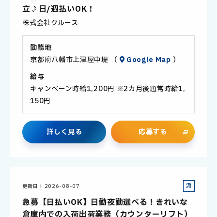
社
立♪日/週払いOK！
員
株式会社クルース
勤務地
京都府八幡市上津屋中堤 （
Google Map
）
給与
キャンペーン時給1,200円 ※2カ月後通常時給1,
150円
詳
し
く
見
る
応
募
す
る
派
更新日
2026-08-07
遣
急募【日払いOK】日勤夜勤選べる！きれいな
社
倉庫内での入荷出荷業務（カウンターリフト）