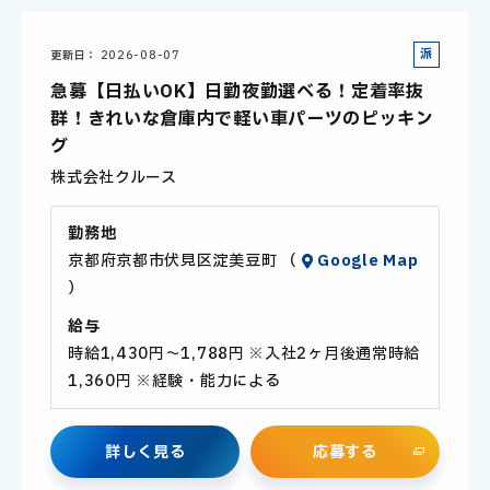
派
更新日
2026-08-07
遣
急募【日払いOK】日勤夜勤選べる！定着率抜
社
群！きれいな倉庫内で軽い車パーツのピッキン
員
グ
株式会社クルース
勤務地
京都府京都市伏見区淀美豆町 （
Google Map
）
給与
時給1,430円～1,788円 ※入社2ヶ月後通常時給
1,360円 ※経験・能力による
詳
し
く
見
る
応
募
す
る