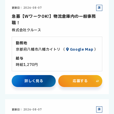
派
更新日
2026-08-07
遣
急募【WワークOK!】物流倉庫内の一般事務
社
職！
員
株式会社クルース
勤務地
京都府八幡市八幡カイトリ （
Google Map
）
給与
時給1,270円
詳
し
く
見
る
応
募
す
る
派
更新日
2026-08-07