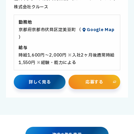
員
株式会社クルース
勤務地
京都府京都市伏見区淀美豆町 （
Google Map
）
給与
時給1,600円～2,000円 ※入社2ヶ月後通常時給
1,550円 ※経験・能力による
詳
し
く
見
る
応
募
す
る