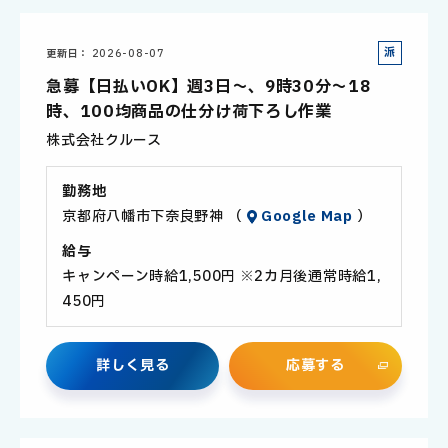
派
更新日
2026-08-07
遣
急募【日払いOK】週3日～、9時30分～18
社
時、100均商品の仕分け荷下ろし作業
員
株式会社クルース
勤務地
京都府八幡市下奈良野神 （
Google Map
）
給与
キャンペーン時給1,500円 ※2カ月後通常時給1,
450円
詳
し
く
見
る
応
募
す
る