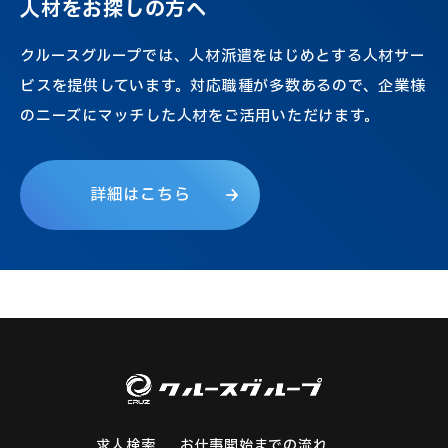
人
材
を
お
探
し
の
方
へ
クルースグループでは、人材派遣をはじめとする人材サー
ビスを提供しています。対応職種が多数あるので、企業様
のニーズにマッチした人材をご活用いただけます。
詳
細
は
こ
ち
ら
求人検索
お仕事開始までの流れ