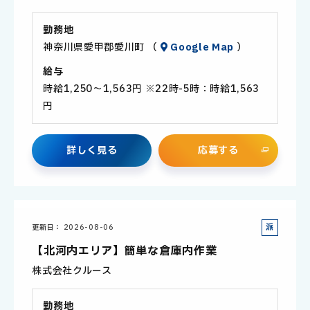
勤務地
神奈川県愛甲郡愛川町 （
Google Map
）
給与
時給1,250～1,563円 ※22時-5時：時給1,563
円
詳
し
く
見
る
応
募
す
る
派
更新日
2026-08-06
遣
【北河内エリア】簡単な倉庫内作業
社
株式会社クルース
員
勤務地