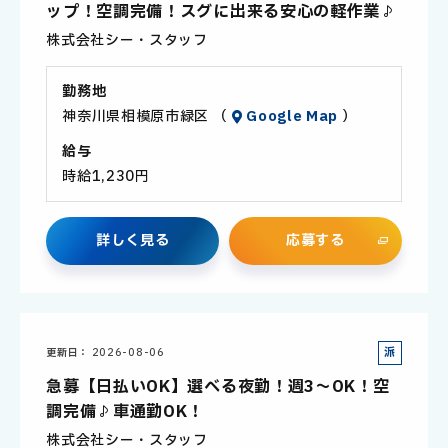
ップ！空調完備！スグに出来る安心の軽作業♪
員
株式会社シー・スタッフ
勤務地
神奈川県相模原市緑区 （
Google Map
）
給与
時給1,230円
詳
し
く
見
る
応
募
す
る
派
更新日
2026-08-06
遣
急募【日払いOK】選べる夜勤！週3～OK！空
社
調完備♪車通勤OK！
員
株式会社シー・スタッフ