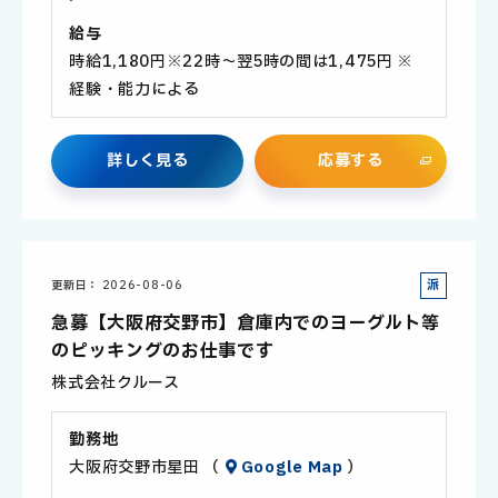
給与
時給1,180円※22時～翌5時の間は1,475円 ※
経験・能力による
詳
し
く
見
る
応
募
す
る
派
更新日
2026-08-06
遣
急募【大阪府交野市】倉庫内でのヨーグルト等
社
のピッキングのお仕事です
員
株式会社クルース
勤務地
大阪府交野市星田 （
Google Map
）