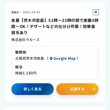
派
更新日
2026-08-06
遣
急募【茨木市宮島】13時～22時の間で実働3時
社
間～OK！デザートなどの仕分け作業！防寒着
員
貸与あり
株式会社クルース
勤務地
大阪府茨木市宮島 （
Google Map
）
給与
時給1,180円
詳
し
く
見
る
応
募
す
る