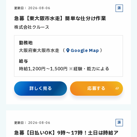
派
更新日
2026-08-06
遣
急募【東大阪市水走】簡単な仕分け作業
社
株式会社クルース
員
勤務地
大阪府東大阪市水走 （
Google Map
）
給与
時給1,200円～1,500円 ※経験・能力による
詳
し
く
見
る
応
募
す
る
派
更新日
2026-08-06
遣
急募【日払いOK】9時～17時！土日は時給ア
社