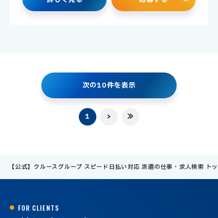
次
の
1
0
件
を
表
示
1
>
≫
【公式】クルースグループ スピード日払い対応 派遣の仕事・求人検索 ト
F
O
R
C
L
I
E
N
T
S