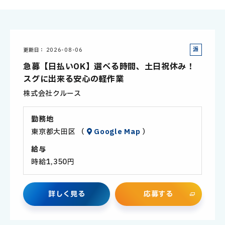
派
更新日
2026-08-06
遣
急募【日払いOK】選べる時間、土日祝休み！
社
スグに出来る安心の軽作業
員
株式会社クルース
勤務地
東京都大田区 （
Google Map
）
給与
時給1,350円
詳
し
く
見
る
応
募
す
る