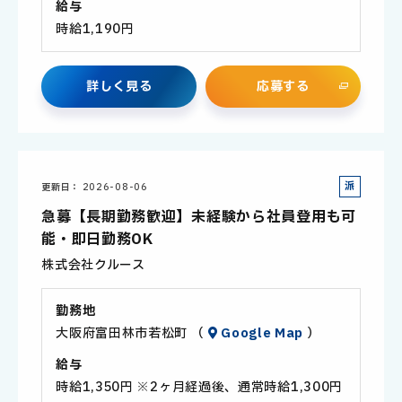
給与
時給1,190円
詳
し
く
見
る
応
募
す
る
派
更新日
2026-08-06
遣
急募【長期勤務歓迎】未経験から社員登用も可
社
能・即日勤務OK
員
株式会社クルース
勤務地
大阪府富田林市若松町 （
Google Map
）
給与
時給1,350円 ※2ヶ月経過後、通常時給1,300円