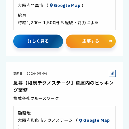
大阪府門真市 （
Google Map
）
給与
時給1,200～1,500円 ※経験・能力による
詳
し
く
見
る
応
募
す
る
派
更新日
2026-08-06
遣
急募【和泉テクノステージ】倉庫内のピッキン
社
グ業務
員
株式会社クルースワーク
勤務地
大阪府和泉市テクノステージ （
Google Map
）