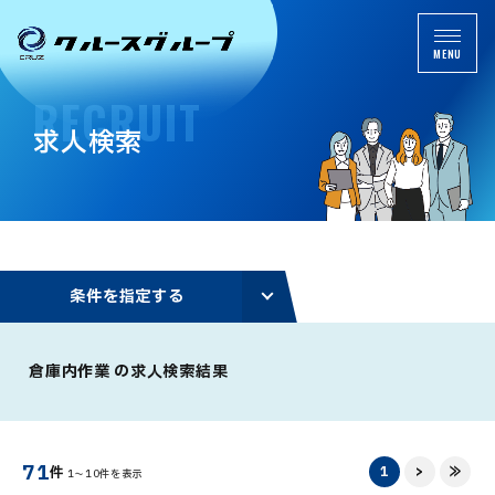
MENU
R
E
C
R
U
I
T
求
人
検
索
条
件
を
指
定
す
る
倉庫内作業 の求人検索結果
71
1
>
≫
件
1～10件を表示