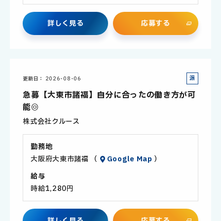
詳
し
く
見
る
応
募
す
る
派
更新日
2026-08-06
遣
急募【大東市諸福】自分に合ったの働き方が可
社
能◎
員
株式会社クルース
勤務地
大阪府大東市諸福 （
Google Map
）
給与
時給1,280円
詳
し
く
見
る
応
募
す
る