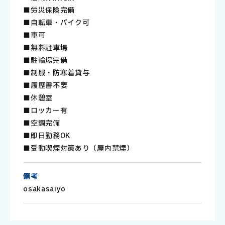
■労災保険完備
■自転車・バイク可
■車可
■無料駐車場
■駐輪場完備
■制服・防寒着貸与
■履歴書不要
■休憩室
■ロッカー有
■空調完備
■即日勤務OK
■受動喫煙対策あり（屋内禁煙）
備考
osakasaiyo