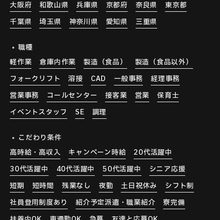
大阪府
和歌山県
兵庫県
京都府
奈良県
東京都
千葉県
埼玉県
神奈川県
愛知県
三重県
職種
軽作業
倉庫内作業
製造（食品）
製造（食品以外）
フォークリフト
溶接
CAD
一般事務
経理事務
営業事務
コールセンター
接客業
営業
保育士
イベントスタッフ
SE
調理
こだわり条件
高時給・高収入
キャンペーン時給
20代活躍中
30代活躍中
40代活躍中
50代活躍中
シニア応援
短期
短時間
残業なし
夜勤
土日祝休み
シフト制
社員登用制度あり
紹介予定派遣・職業紹介
寮完備
扶養内OK
車通勤OK
急募
友達と応募OK