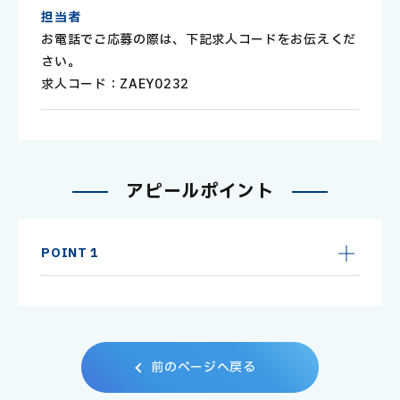
担当者
お電話でご応募の際は、下記求人コードをお伝えくだ
さい。
求人コード：ZAEY0232
ア
ピ
ー
ル
ポ
イ
ン
ト
POINT 1
前
の
ペ
ー
ジ
へ
戻
る