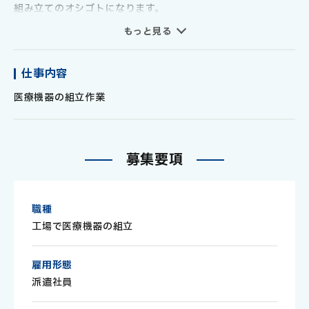
組み立てのオシゴトになります。
空調完備、キレイで静かな職場ですので、
もっと見る
工場で働くのが初めての方でも非常に入りやすい職場になり
ます♪
仕事内容
もちろん経験者の方も歓迎！
医療機器の組立作業
具体的には説明書通りにドライバーなどの工具を使って
順番に組み立てていく様な作業になります。
事前にしっかりとした研修を受けてもらってから
募
集
要
項
業務に取り組みますので、未経験の方もご安心ください。
≪≪日払い・週払い24時間いつでも申請OK！≫≫
職種
前日までの勤務分を簡単スマホ申請で最短即時振込OK！（銀
工場で医療機器の組立
行指定有）
急な出費で困ったときも24時間いつでもすぐに申請できるの
雇用形態
で安心・便利です！
派遣社員
≪ おすすめ☆POINT ≫