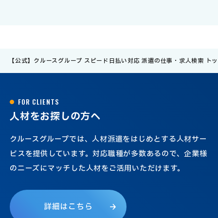
【公式】クルースグループ スピード日払い対応 派遣の仕事・求人検索 ト
F
O
R
C
L
I
E
N
T
S
人
材
を
お
探
し
の
方
へ
クルースグループでは、人材派遣をはじめとする人材サー
ビスを提供しています。対応職種が多数あるので、企業様
のニーズにマッチした人材をご活用いただけます。
詳
細
は
こ
ち
ら