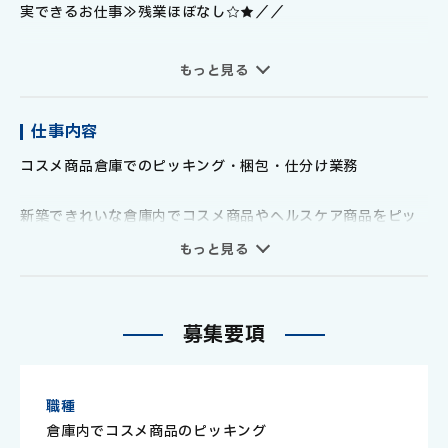
実できるお仕事≫残業ほぼなし☆★／／
コスメ商品やヘルスケア商品などを扱う倉庫内でのピッキン
もっと見る
グや商品補充のお仕事です！！
長期で勤務したい方大歓迎！ワークライフバランスを大事で
仕事内容
きる安定したお仕事です。
コスメ商品倉庫でのピッキング・梱包・仕分け業務
今なら最初の2カ月は時給1250円！
20～50代の女性も男性も活躍しています！
新築できれいな倉庫内でコスメ商品やヘルスケア商品をピッ
仕事とプライベートの両立ができる残業ほぼナシのお仕事で
キングや梱包、
もっと見る
す。
商品の補充を行っていただくお仕事です♪（週4日～OK）
難しいことはいっさい無いので、未経験者の方でも安心して
≪≪日払い・週払い24時間いつでも申請OK！≫≫
勤務できます！
募
集
要
項
前日までの勤務分を簡単スマホ申請で最短即時振込OK！（銀
行指定有）
急な出費で困ったときも24時間いつでもすぐに申請できるの
職種
で安心・便利です！
倉庫内でコスメ商品のピッキング