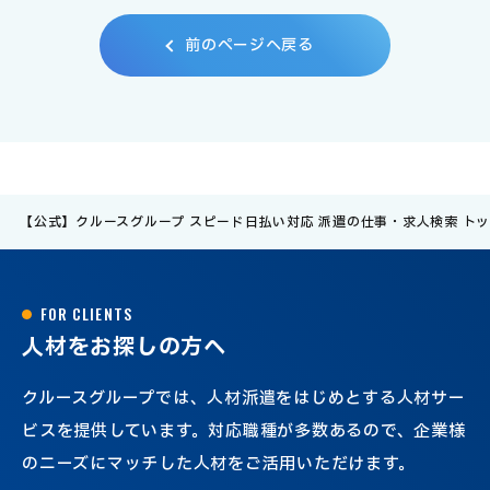
前
の
ペ
ー
ジ
へ
戻
る
【公式】クルースグループ スピード日払い対応 派遣の仕事・求人検索 ト
F
O
R
C
L
I
E
N
T
S
人
材
を
お
探
し
の
方
へ
クルースグループでは、人材派遣をはじめとする人材サー
ビスを提供しています。対応職種が多数あるので、企業様
のニーズにマッチした人材をご活用いただけます。