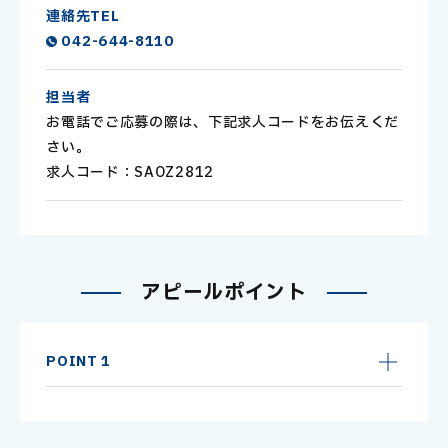
連絡先TEL
042-644-8110
担当者
お電話でご応募の際は、下記求人コードをお伝えくだ
さい。
求人コード：SAOZ2812
ア
ピ
ー
ル
ポ
イ
ン
ト
POINT 1