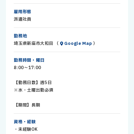
≪おすすめ☆POINT≫
・自動車・バイク通勤可能！
雇用形態
・駐輪場・駐車場無料！
派遣社員
・新作のコスメ商品がいち早くチェックできる♪
・事前に見学にご案内し、雰囲気を見てから始められますよ
勤務地
埼玉県新座市大和田 （
Google Map
）
勤務時間・曜日
8:00～17:00
【勤務日数】週5日
※水・土曜出勤必須
【期間】長期
資格・経験
・未経験OK