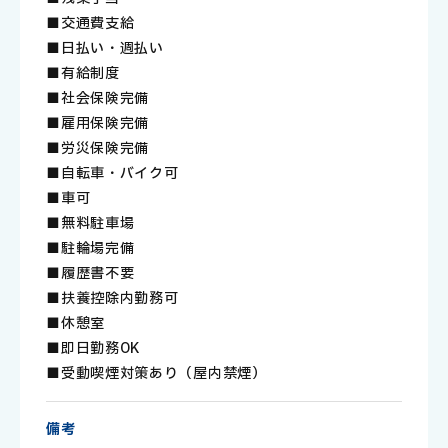
■交通費支給
■日払い・週払い
■有給制度
■社会保険完備
■雇用保険完備
■労災保険完備
■自転車・バイク可
■車可
■無料駐車場
■駐輪場完備
■履歴書不要
■扶養控除内勤務可
■休憩室
■即日勤務OK
■受動喫煙対策あり（屋内禁煙）
備考