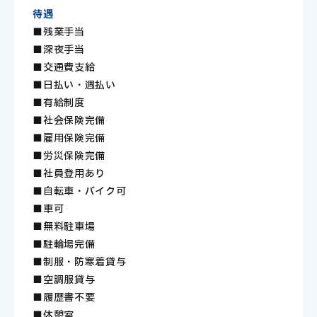
待遇
■残業手当
■深夜手当
■交通費支給
■日払い・週払い
■有給制度
■社会保険完備
■雇用保険完備
■労災保険完備
■社員登用あり
■自転車・バイク可
■車可
■無料駐車場
■駐輪場完備
■制服・防寒着貸与
■空調服貸与
■履歴書不要
■休憩室