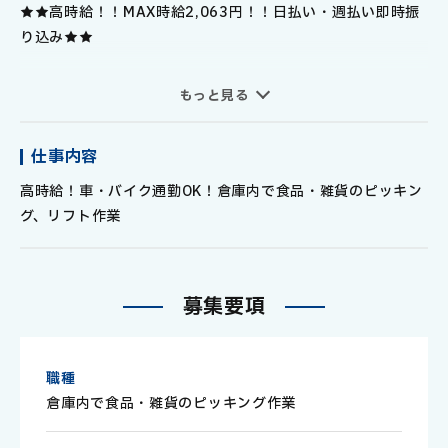
★★高時給！！MAX時給2,063円！！日払い・週払い即時振
り込み★★
スーパー向けの食品、飲料、家庭用品などを扱うお仕事！
もっと見る
倉庫内にてリーチリフトを使用したピッキング作業を
お願いいたします！
仕事内容
フォークにタッチパネルがついており、ピッキングリストが
表示され
高時給！車・バイク通勤OK！倉庫内で食品・雑貨のピッキン
保管場所まで移動し、天井部にあるバーコードをスキャン、
グ、リフト作業
ピッキング
※フォーク作業：降りて作業＝5：5
募
集
要
項
就業後もしっかりサポートいたします！
≪≪日払い・週払い24時間いつでも申請OK！≫≫
職種
前日までの勤務分を簡単スマホ申請で最短即時振込OK！（銀
倉庫内で食品・雑貨のピッキング作業
行指定有）
急な出費で困ったときも24時間いつでもすぐに申請できるの