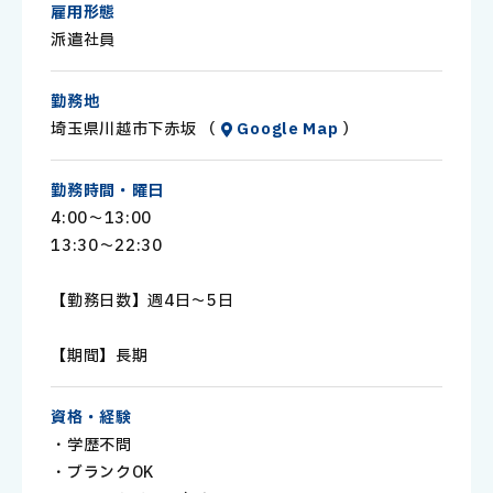
雇用形態
で安心・便利です！
派遣社員
≪おすすめ☆POINT≫
・車/バイク通勤OK
勤務地
・高時給
埼玉県川越市下赤坂 （
Google Map
）
・制服貸与
・モクモク作業
勤務時間・曜日
・大手企業なので安心して長期で働ける
4:00～13:00
13:30～22:30
【勤務日数】週4日～5日
【期間】長期
資格・経験
・学歴不問
・ブランクOK