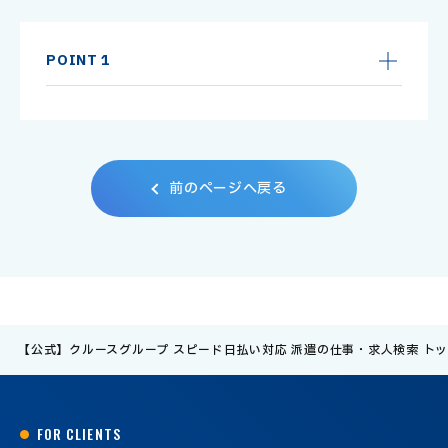
POINT 1
前
の
ペ
ー
ジ
へ
戻
る
【公式】クルースグループ スピード日払い対応 派遣の仕事・求人検索 ト
F
O
R
C
L
I
E
N
T
S