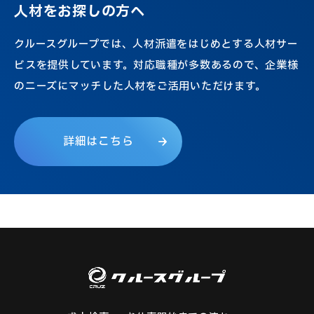
人
材
を
お
探
し
の
方
へ
クルースグループでは、人材派遣をはじめとする人材サー
ビスを提供しています。対応職種が多数あるので、企業様
のニーズにマッチした人材をご活用いただけます。
詳
細
は
こ
ち
ら