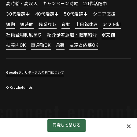
高時給・高収入
キャンペーン時給
20代活躍中
30代活躍中
40代活躍中
50代活躍中
シニア応援
短期
短時間
残業なし
夜勤
土日祝休み
シフト制
社員登用制度あり
紹介予定派遣・職業紹介
寮完備
扶養内OK
車通勤OK
急募
友達と応募OK
Googleアナリティクスの利用について
© Cruzholdings
nnect encounters
同意して閉じる
042-644-8110
応
募
す
る
※お気軽にお問い合わせ下さい