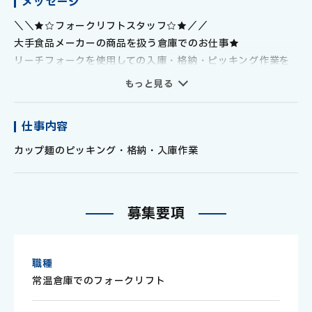
メッセージ
＼＼★☆フォークリフトスタッフ☆★／／
大手食品メーカーの商品を扱う倉庫でのお仕事★
リーチフォークを使用しての入庫・格納・ピッキング作業を
お願いします！
もっと見る
【詳しくはコチラ】
◆入庫・格納（フォークリフト6割）: 倉庫に届いたカップ麺
仕事内容
などの商品を、リーチフォークリフトを使ってパレットごと
仕分けし、決められた場所に運び入れて保管します。
カップ麺のピッキング・格納・入庫作業
◆ピッキング（フォークリフト＋手作業4割）: 出荷の指示書
に基づいて、リーチフォークリフトで商品を運び、必要な数
募
集
要
項
だけ手作業でピックアップします。その後、出荷するエリア
まで運びます。
職種
≪おすすめ☆POINT≫
常温倉庫でのフォークリフト
・車/バイク通勤OK
・高時給