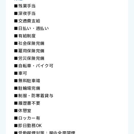
■残業手当
■深夜手当
■交通費支給
■日払い・週払い
■有給制度
■社会保険完備
■雇用保険完備
■労災保険完備
■自転車・バイク可
■車可
■無料駐車場
■駐輪場完備
■制服・防寒着貸与
■履歴書不要
■休憩室
■ロッカー有
■即日勤務OK
■受動喫煙対策：屋内全面禁煙