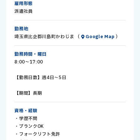
雇用形態
・制服貸与
派遣社員
・モクモク作業
・大手企業なので安心して長期で働ける
勤務地
埼玉県比企郡川島町かわじま （
Google Map
）
勤務時間・曜日
8:00～17:00
【勤務日数】週4日～5日
【期間】長期
資格・経験
・学歴不問
・ブランクOK
・フォークリフト免許