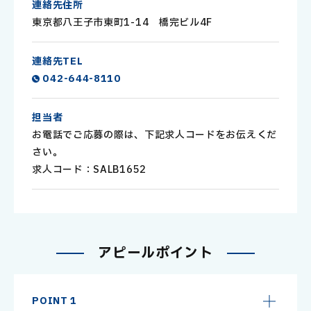
連絡先住所
東京都八王子市東町1-14 橋完ビル4F
連絡先TEL
042-644-8110
担当者
お電話でご応募の際は、下記求人コードをお伝えくだ
さい。
求人コード：SALB1652
ア
ピ
ー
ル
ポ
イ
ン
ト
POINT 1