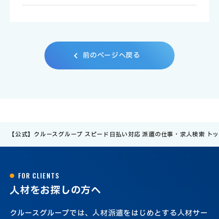
前
の
ペ
ー
ジ
へ
戻
る
【公式】クルースグループ スピード日払い対応 派遣の仕事・求人検索 ト
F
O
R
C
L
I
E
N
T
S
人
材
を
お
探
し
の
方
へ
クルースグループでは、人材派遣をはじめとする人材サー