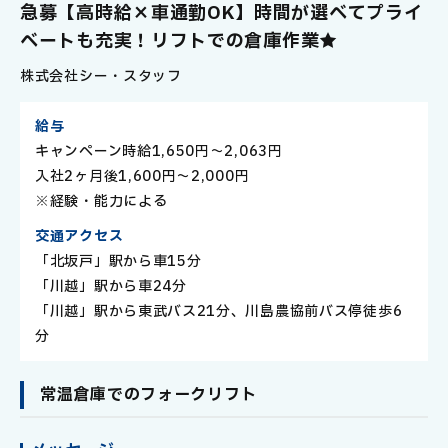
社
急募【高時給×車通勤OK】時間が選べてプライ
員
ベートも充実！リフトでの倉庫作業★
株式会社シー・スタッフ
給与
キャンペーン時給1,650円～2,063円
入社2ヶ月後1,600円～2,000円
※経験・能力による
交通アクセス
「北坂戸」駅から車15分
「川越」駅から車24分
「川越」駅から東武バス21分、川島農協前バス停徒歩6
分
常温倉庫でのフォークリフト