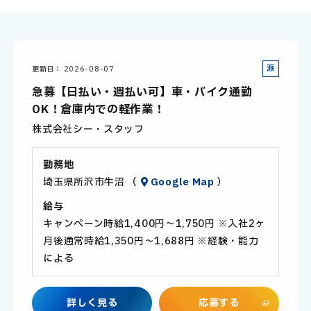
派
更新日
2026-08-07
遣
急募【日払い・週払い可】車・バイク通勤
社
OK！倉庫内での軽作業！
員
株式会社シー・スタッフ
勤務地
埼玉県所沢市牛沼 （
Google Map
）
給与
キャンペーン時給1,400円～1,750円 ※入社2ヶ
月後通常時給1,350円～1,688円 ※経験・能力
による
詳
し
く
見
る
応
募
す
る