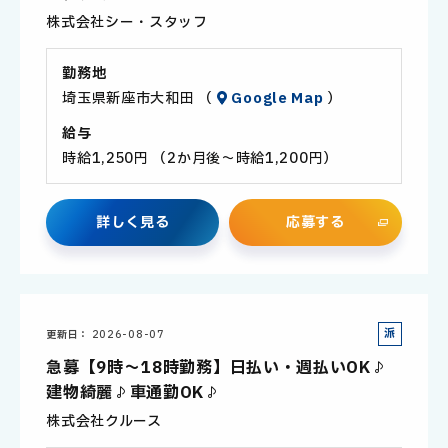
員
株式会社シー・スタッフ
勤務地
埼玉県新座市大和田 （
Google Map
）
給与
時給1,250円 （2か月後～時給1,200円）
詳
し
く
見
る
応
募
す
る
派
更新日
2026-08-07
遣
急募【9時～18時勤務】日払い・週払いOK♪
社
建物綺麗♪車通勤OK♪
員
株式会社クルース