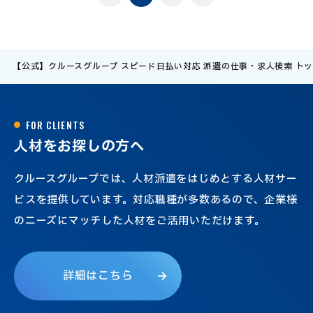
【公式】クルースグループ スピード日払い対応 派遣の仕事・求人検索 ト
F
O
R
C
L
I
E
N
T
S
人
材
を
お
探
し
の
方
へ
クルースグループでは、人材派遣をはじめとする人材サー
ビスを提供しています。対応職種が多数あるので、企業様
のニーズにマッチした人材をご活用いただけます。
詳
細
は
こ
ち
ら