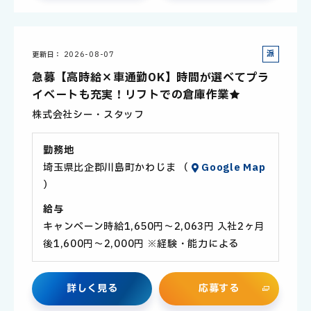
派
更新日
2026-08-07
遣
急募【高時給×車通勤OK】時間が選べてプラ
社
イベートも充実！リフトでの倉庫作業★
員
株式会社シー・スタッフ
勤務地
埼玉県比企郡川島町かわじま （
Google Map
）
給与
キャンペーン時給1,650円～2,063円 入社2ヶ月
後1,600円～2,000円 ※経験・能力による
詳
し
く
見
る
応
募
す
る