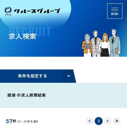
MENU
R
E
C
R
U
I
T
求
人
検
索
条
件
を
指
定
す
る
関東 の求人検索結果
57
<
2
>
≫
件
11～20件を表示