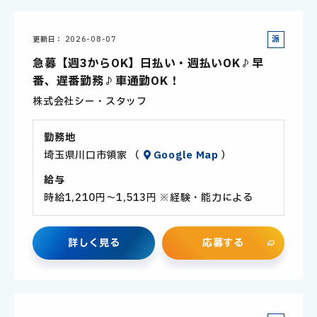
派
更新日
2026-08-07
遣
急募【週3からOK】日払い・週払いOK♪早
社
番、遅番勤務♪車通勤OK！
員
株式会社シー・スタッフ
勤務地
埼玉県川口市領家 （
Google Map
）
給与
時給1,210円～1,513円 ※経験・能力による
詳
し
く
見
る
応
募
す
る