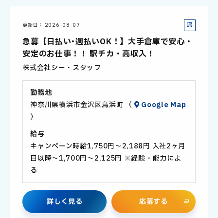
派
更新日
2026-08-07
遣
急募【日払い･週払いOK！】大手倉庫で安心・
社
安定のお仕事！！ 駅チカ・高収入！
員
株式会社シー・スタッフ
勤務地
神奈川県横浜市金沢区鳥浜町 （
Google Map
）
給与
キャンペーン時給1,750円～2,188円 入社2ヶ月
目以降～1,700円～2,125円 ※経験・能力によ
る
詳
し
く
見
る
応
募
す
る