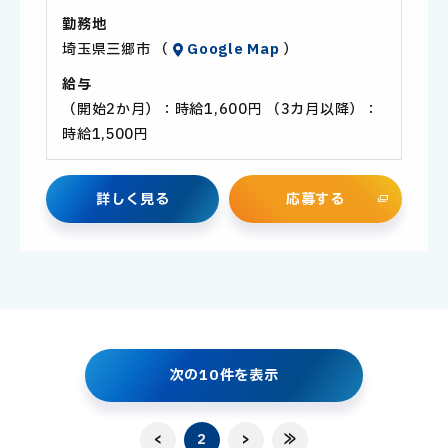
勤務地
埼玉県三郷市 （
Google Map
）
給与
（開始2か月）：時給1,600円 （3カ月以降）：
時給1,500円
詳
し
く
見
る
応
募
す
る
次
の
1
0
件
を
表
示
<
2
>
≫