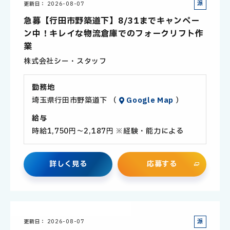
派
更新日
2026-08-07
遣
急募【行田市野築道下】8/31までキャンペー
社
ン中！キレイな物流倉庫でのフォークリフト作
員
業
株式会社シー・スタッフ
勤務地
埼玉県行田市野築道下 （
Google Map
）
給与
時給1,750円～2,187円 ※経験・能力による
詳
し
く
見
る
応
募
す
る
派
更新日
2026-08-07