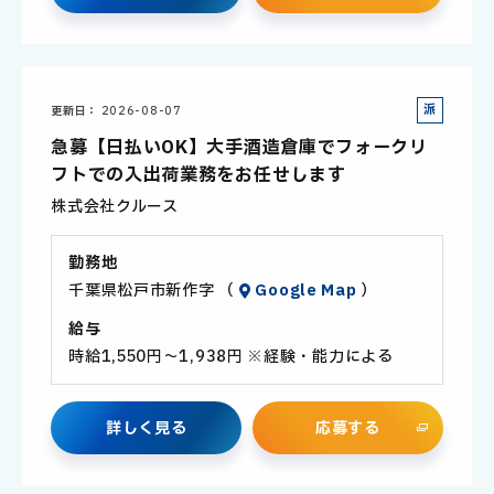
派
更新日
2026-08-07
遣
急募【日払いOK】大手酒造倉庫でフォークリ
社
フトでの入出荷業務をお任せします
員
株式会社クルース
勤務地
千葉県松戸市新作字 （
Google Map
）
給与
時給1,550円～1,938円 ※経験・能力による
詳
し
く
見
る
応
募
す
る