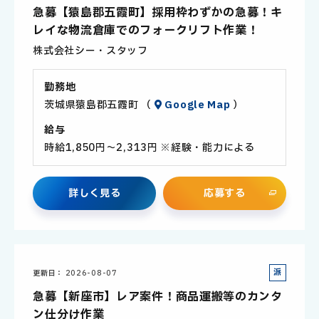
遣
急募【猿島郡五霞町】採用枠わずかの急募！キ
社
レイな物流倉庫でのフォークリフト作業！
員
株式会社シー・スタッフ
勤務地
茨城県猿島郡五霞町 （
Google Map
）
給与
時給1,850円～2,313円 ※経験・能力による
詳
し
く
見
る
応
募
す
る
派
更新日
2026-08-07
遣
急募【新座市】レア案件！商品運搬等のカンタ
社
ン仕分け作業