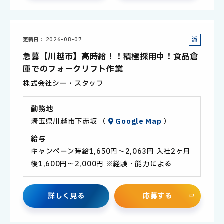
派
更新日
2026-08-07
遣
急募【川越市】高時給！！積極採用中！食品倉
社
庫でのフォークリフト作業
員
株式会社シー・スタッフ
勤務地
埼玉県川越市下赤坂 （
Google Map
）
給与
キャンペーン時給1,650円～2,063円 入社2ヶ月
後1,600円～2,000円 ※経験・能力による
詳
し
く
見
る
応
募
す
る